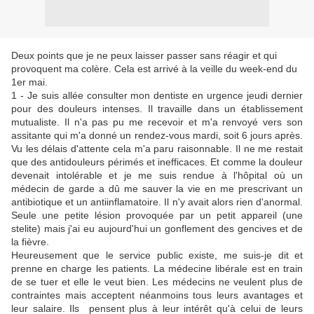
Deux points que je ne peux laisser passer sans réagir et qui
provoquent ma colère. Cela est arrivé à la veille du week-end du
1er mai.
1 - Je suis allée consulter mon dentiste en urgence jeudi dernier
pour des douleurs intenses. Il travaille dans un établissement
mutualiste. Il n'a pas pu me recevoir et m'a renvoyé vers son
assitante qui m'a donné un rendez-vous mardi, soit 6 jours après.
Vu les délais d'attente cela m'a paru raisonnable. Il ne me restait
que des antidouleurs périmés et inefficaces. Et comme
la douleur
devenait intolérable et je me suis rendue à l'hôpital où un
médecin de garde a dû me sauver la vie en me pres
crivant un
antibiotique et un antiinflamatoire. Il n'y avait alors rien d'anormal.
Seule une petite lésion provoquée par un petit appareil (une
stelite) mais j'ai eu aujourd'hui un gonflement des gencives et de
la fièvre.
Heureusement que le service public existe, me suis-je dit et
prenne en charge les patients. La médecine libérale est en train
de se tuer et elle le veut bien. Les médecins ne veulent plus de
contraintes mais acceptent néanmoins tous leurs avantages et
leur salaire. Ils pensent plus à leur intérêt qu'à celui de leurs