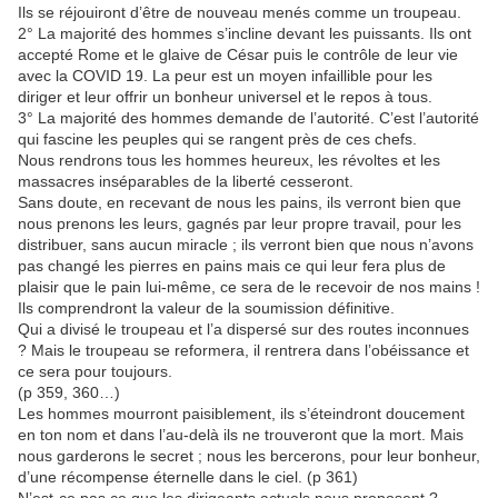
Ils se réjouiront d’être de nouveau menés comme un troupeau.
2° La majorité des hommes s’incline devant les puissants. Ils ont
accepté Rome et le glaive de César puis le contrôle de leur vie
avec la COVID 19. La peur est un moyen infaillible pour les
diriger et leur offrir un bonheur universel et le repos à tous.
3° La majorité des hommes demande de l’autorité. C’est l’autorité
qui fascine les peuples qui se rangent près de ces chefs.
Nous rendrons tous les hommes heureux, les révoltes et les
massacres inséparables de la liberté cesseront.
Sans doute, en recevant de nous les pains, ils verront bien que
nous prenons les leurs, gagnés par leur propre travail, pour les
distribuer, sans aucun miracle ; ils verront bien que nous n’avons
pas changé les pierres en pains mais ce qui leur fera plus de
plaisir que le pain lui-même, ce sera de le recevoir de nos mains !
Ils comprendront la valeur de la soumission définitive.
Qui a divisé le troupeau et l’a dispersé sur des routes inconnues
? Mais le troupeau se reformera, il rentrera dans l’obéissance et
ce sera pour toujours.
(p 359, 360…)
Les hommes mourront paisiblement, ils s’éteindront doucement
en ton nom et dans l’au-delà ils ne trouveront que la mort. Mais
nous garderons le secret ; nous les bercerons, pour leur bonheur,
d’une récompense éternelle dans le ciel. (p 361)