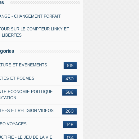
es
ANGE - CHANGEMENT FORFAIT
TOUR SUR LE COMPTEUR LINKY ET
S LIBERTES
gories
LTURE ET EVENEMENTS
615
XTES ET POEMES
430
NTE ECONOMIE POLITIQUE
386
UCATION
THES ET RELIGION VIDEOS
260
DEO VOYAGES
148
CTIFIE - LE JEU DE LA VIE
134