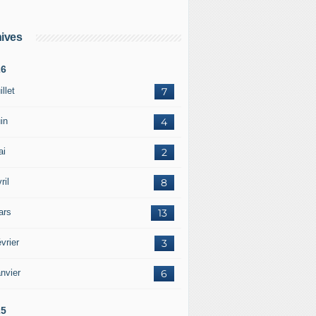
ives
26
illet
7
in
4
ai
2
ril
8
ars
13
vrier
3
nvier
6
25