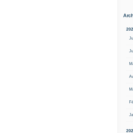
Arch
20
Ju
Ju
M
Av
M
Fé
Ja
20