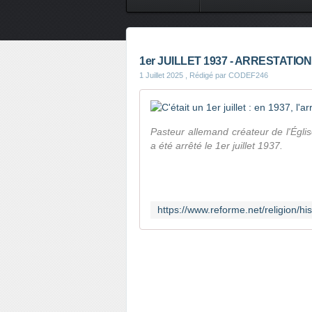
CONTES DE FEES
SAVEURS
1er JUILLET 1937 - ARRESTATI
1 Juillet 2025
, Rédigé par CODEF246
Pasteur allemand créateur de l'Égli
a été arrêté le 1er juillet 1937.