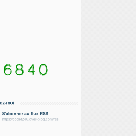
ez-moi
S'abonner au flux RSS
https://codef246.over-blog.com/rss