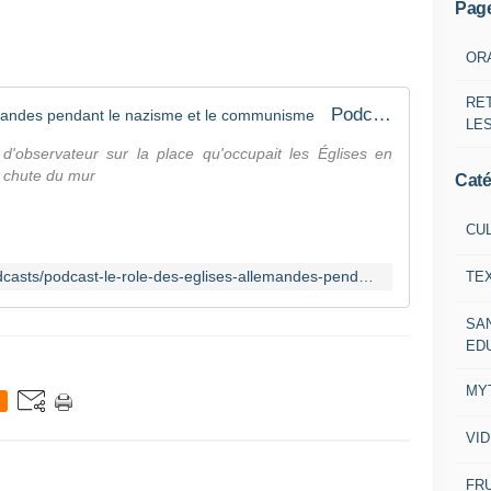
Pag
OR
RE
Podcast : le rôle des Églises allemandes pendant le nazisme et le communisme
LE
d'observateur sur la place qu'occupait les Églises en
a chute du mur
Caté
CU
https://www.reforme.net/culture/podcasts/podcast-le-role-des-eglises-allemandes-pendant-le-nazisme-et-le-communisme/
TE
SA
ED
MY
VI
FRU