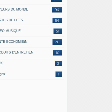
VEURS DU MONDE
94
NTES DE FEES
54
DEO MUSIQUE
51
NTE ECONOMIEtN
26
ODUITS D'ENTRETIEN
10
UX
2
ges
1