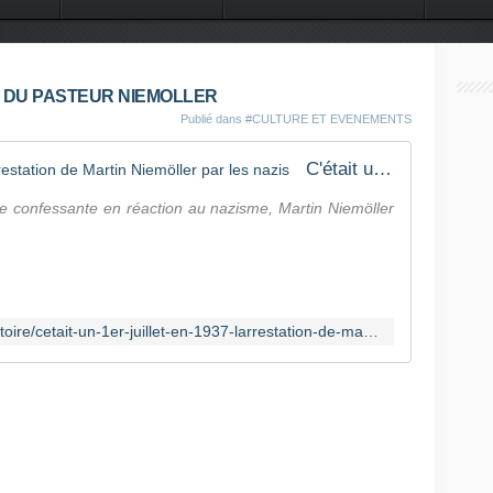
 DU MONDE
CONTACT
ON DU PASTEUR NIEMOLLER
Publié dans
#CULTURE ET EVENEMENTS
C'était un 1er juillet : en 1937, l'arrestation de Martin Niemöller par les nazis
se confessante en réaction au nazisme, Martin Niemöller
https://www.reforme.net/religion/histoire/cetait-un-1er-juillet-en-1937-larrestation-de-martin-niemoller-par-les-nazis/