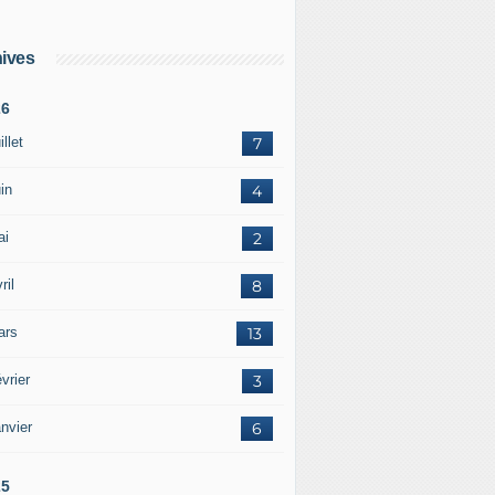
ives
26
illet
7
in
4
ai
2
ril
8
ars
13
vrier
3
nvier
6
25