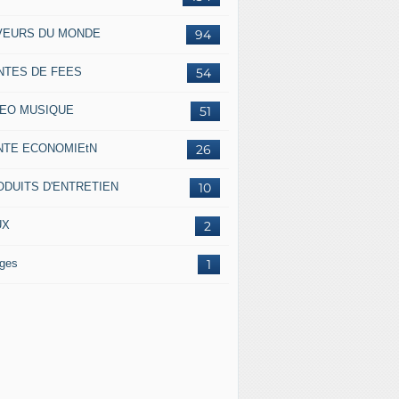
VEURS DU MONDE
94
NTES DE FEES
54
DEO MUSIQUE
51
NTE ECONOMIEtN
26
ODUITS D'ENTRETIEN
10
UX
2
ges
1