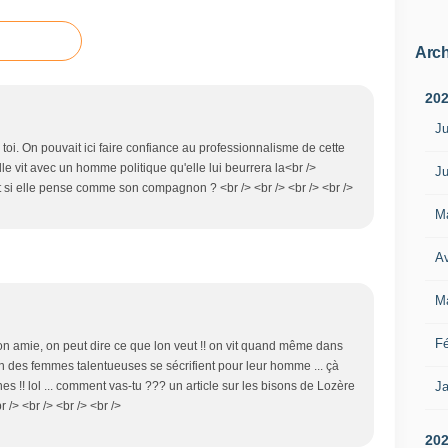
Arch
20
Ju
 toi. On pouvait ici faire confiance au professionnalisme de cette
lle vit avec un homme politique qu'elle lui beurrera la<br />
Ju
nt si elle pense comme son compagnon ? <br /> <br /> <br /> <br />
M
Av
M
Fé
n amie, on peut dire ce que lon veut !! on vit quand même dans
es femmes talentueuses se sécrifient pour leur homme ... çà
nes !! lol ... comment vas-tu ??? un article sur les bisons de Lozère
Ja
 /> <br /> <br /> <br />
20