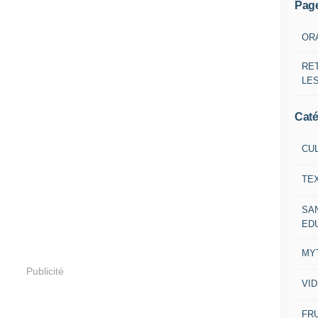
Pag
OR
RE
LE
Caté
CU
TE
SA
ED
MY
Publicité
VI
FRU