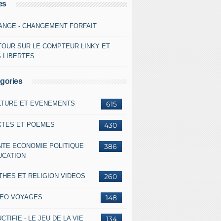
es
ANGE - CHANGEMENT FORFAIT
TOUR SUR LE COMPTEUR LINKY ET
S LIBERTES
gories
LTURE ET EVENEMENTS
615
XTES ET POEMES
430
NTE ECONOMIE POLITIQUE
386
UCATION
THES ET RELIGION VIDEOS
260
DEO VOYAGES
148
CTIFIE - LE JEU DE LA VIE
134