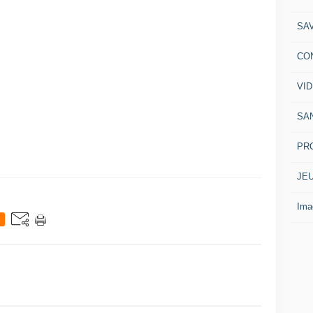
SA
CO
VI
SA
PR
JE
Ima