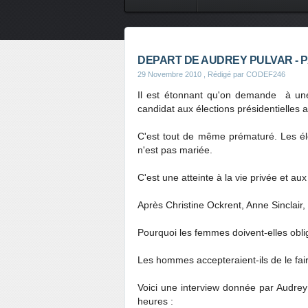
CONTES DE FEES
SAVEURS
DEPART DE AUDREY PULVAR - 
29 Novembre 2010
, Rédigé par CODEF246
Il est étonnant qu'on demande à une j
candidat aux élections présidentielles
C'est tout de même prématuré. Les élec
n'est pas mariée.
C'est une atteinte à la vie privée et au
Après Christine Ockrent, Anne Sinclair,
Pourquoi les femmes doivent-elles oblig
Les hommes accepteraient-ils de le fai
Voici une interview donnée par Audrey
heures :