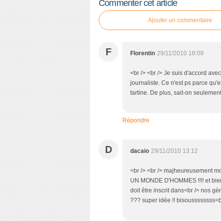
Commenter cet article
Ajouter un commentaire
F
Florentin
29/11/2010 18:08
<br /> <br /> Je suis d'accord avec
journaliste. Ce n'est ps parce qu'e
tartine. De plus, sait-on seuleme
Répondre
D
dacaio
29/11/2010 13:12
<br /> <br /> majheureusement mo
UN MONDE D'HOMMES !!!! et bien d
doit être inscrit dans<br /> nos gè
??? super idée !! bisoussssssss<br