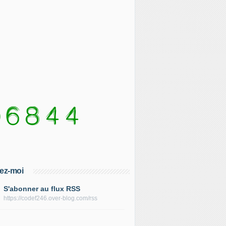
ez-moi
S'abonner au flux RSS
https://codef246.over-blog.com/rss