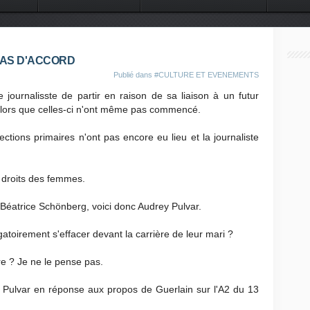
 DU MONDE
CONTACT
PAS D'ACCORD
Publié dans
#CULTURE ET EVENEMENTS
ournalisste de partir en raison de sa liaison à un futur
 alors que celles-ci n'ont même pas commencé.
tions primaires n'ont pas encore eu lieu et la journaliste
x droits des femmes.
 Béatrice Schönberg, voici donc Audrey Pulvar.
atoirement s'effacer devant la carrière de leur mari ?
re ? Je ne le pense pas.
 Pulvar en réponse aux propos de Guerlain sur l'A2 du 13