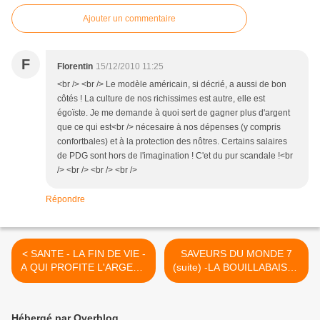
Ajouter un commentaire
F
Florentin
15/12/2010 11:25
<br /> <br /> Le modèle américain, si décrié, a aussi de bon
côtés ! La culture de nos richissimes est autre, elle est
égoïste. Je me demande à quoi sert de gagner plus d'argent
que ce qui est<br /> nécesaire à nos dépenses (y compris
confortbales) et à la protection des nôtres. Certains salaires
de PDG sont hors de l'imagination ! C'et du pur scandale !<br
/> <br /> <br /> <br />
Répondre
< SANTE - LA FIN DE VIE -
SAVEURS DU MONDE 7
A QUI PROFITE L'ARGENT
(suite) -LA BOUILLABAISSE
?
>
Hébergé par Overblog