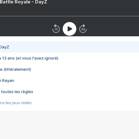
 Battle Royale - DayZ
 DayZ
 a 13 ans (et vous l'avez ignoré)
e (littéralement)
im Rayan
 toutes les règles
s les jeux vidéo
us choquant de Rockstar ? - Le scandale BULLY
e plus moche de Steam
du RÊVE tourne au CAUCHEMAR