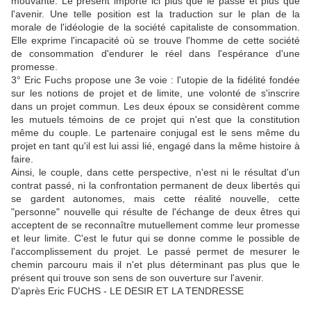
mouvante. Le présent importe ici plus que le passé et plus que
l'avenir. Une telle position est la traduction sur le plan de la
morale de l'idéologie de la société capitaliste de consommation.
Elle exprime l'incapacité où se trouve l'homme de cette société
de consommation d'endurer le réel dans l'espérance d'une
promesse.
3° Eric Fuchs propose une 3e voie : l'utopie de la fidélité fondée
sur les notions de projet et de limite, une volonté de s'inscrire
dans un projet commun. Les deux époux se considèrent comme
les mutuels témoins de ce projet qui n'est que la constitution
même du couple. Le partenaire conjugal est le sens même du
projet en tant qu'il est lui assi lié, engagé dans la même histoire à
faire.
Ainsi, le couple, dans cette perspective, n'est ni le résultat d'un
contrat passé, ni la confrontation permanent de deux libertés qui
se gardent autonomes, mais cette réalité nouvelle, cette
"personne" nouvelle qui résulte de l'échange de deux êtres qui
acceptent de se reconnaître mutuellement comme leur promesse
et leur limite. C'est le futur qui se donne comme le possible de
l'accomplissement du projet. Le passé permet de mesurer le
chemin parcouru mais il n'et plus déterminant pas plus que le
présent qui trouve son sens de son ouverture sur l'avenir.
D'après Eric FUCHS - LE DESIR ET LA TENDRESSE