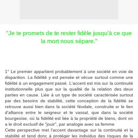
"Je te promets de te rester fidèle jusqu'à ce que
la mort nous sépare."
C'est ce que l'époux et l'épouse se promettent le jour de leur
mariage. Promesses hypocrites, langage légaliste, ou insignifiant
à force d'inconscience ? Qu'est-ce donc que la fidélité ? On peut
l'envisager sous 3 aspects différents :
1° Le premier appartient probablement à une société en voie de
disparition. La fidélité y est pensée et vécue surtout comme une
fidélité à un engagement passé. L'accent est mis sur la continuité
institutionnelle plus que sur la qualité de la relation des deux
parties en cause. Liée à un type de société caractérisée surtout
par des besoins de stabilité, cette conception de la fidélité se
retrouve aussi bien dans la société féodale, construite sr le lien
d'alliance entre le seigneur et le vassal, que dans la société
bourgeoise, où la fidélité est liée à la propriété de biens, dont on
a le droit exclusif de "jouir", par analogie avec sa femme.
Cette perspective met l'accent davantage sur la continuité et la
stabilité et tend donc à protéger les individus des risques de la