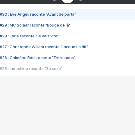
#30 : Eve Angeli raconte "Avant de partir"
#29 : MC Solaar raconte "Bouge de là"
28 : Lorie raconte "Je vais vite"
#27 : Christophe Willem raconte "Jacques a dit"
#26 : Chimène Badi raconte "Entre nous"
#25 : Indochine raconte "3e sexe"
#24 : Zaho raconte "C'est chelou"
#23 : Patrick Bruel raconte "Au café des délices"
#22 : Kyo raconte "Le chemin"
#21 : Nolwenn Leroy raconte "Cassé"
#20 : Patrick Hernandez raconte "Born to be alive"
#19 : Lorie raconte "Près de moi"