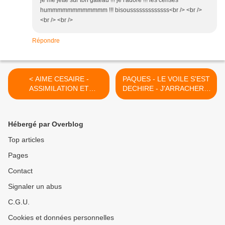
je me jette sur ton gâteau !!! je l'adore !!! les cerises
hummmmmmmmmmmm !!! bisousssssssssssss<br /> <br />
<br /> <br />
Répondre
< AIME CESAIRE -
PAQUES - LE VOILE S'EST
ASSIMILATION ET
DECHIRE - J'ARRACHERAI
INTEGRATION - UNE VOIX
LA HAIE >
POUR LE XXIe SIECLE
Hébergé par Overblog
Top articles
Pages
Contact
Signaler un abus
C.G.U.
Cookies et données personnelles