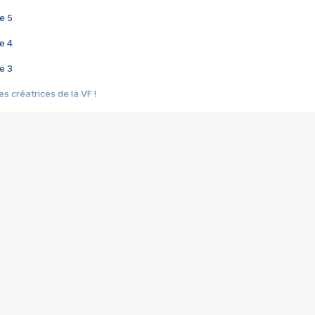
e 5
e 4
e 3
s créatrices de la VF !
e 2
e 1
e Mektoub My Love arrive enfin ! Rencontre avec Shaïn Boumedine et Sal
i : après Toni en famille
elle réalise le bouleversant Dites lui que je l'aime
ais ! Rencontre autour de Vie privée de Rebecca Zlotowski
 de Marguerite, Grave... Rencontre avec Ella Rumpf
 Les Rêveurs, un film intime sur la santé mentale