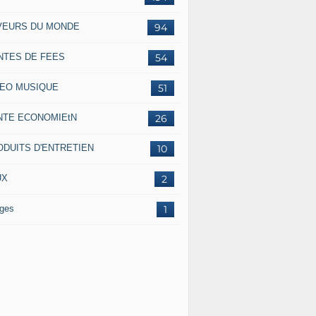
VEURS DU MONDE
94
NTES DE FEES
54
DEO MUSIQUE
51
NTE ECONOMIEtN
26
ODUITS D'ENTRETIEN
10
UX
2
ges
1