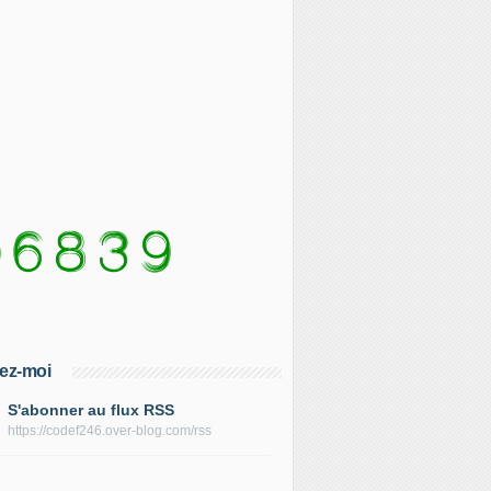
ez-moi
S'abonner au flux RSS
https://codef246.over-blog.com/rss