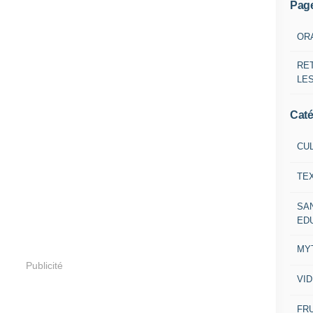
Pag
OR
RE
LE
Caté
CU
TE
SA
ED
MY
Publicité
VI
FRU