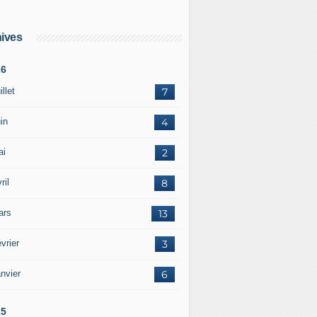
ives
26
illet
7
in
4
ai
2
ril
8
ars
13
vrier
3
nvier
6
25