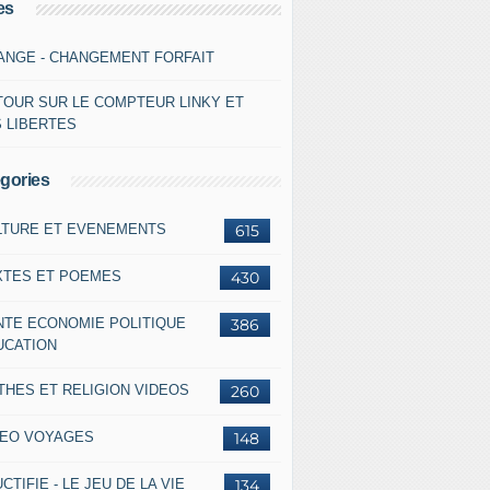
es
ANGE - CHANGEMENT FORFAIT
TOUR SUR LE COMPTEUR LINKY ET
S LIBERTES
gories
LTURE ET EVENEMENTS
615
XTES ET POEMES
430
NTE ECONOMIE POLITIQUE
386
UCATION
THES ET RELIGION VIDEOS
260
DEO VOYAGES
148
CTIFIE - LE JEU DE LA VIE
134