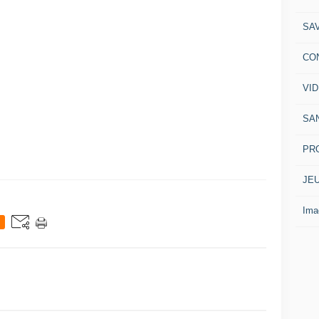
SA
CO
VI
SA
PR
JE
Ima