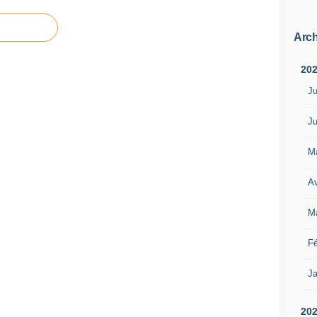
Arch
20
Ju
Ju
M
Av
M
Fé
Ja
20