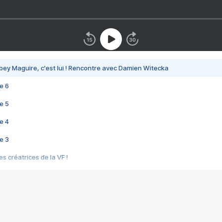
bey Maguire, c'est lui ! Rencontre avec Damien Witecka
e 6
e 5
e 4
e 3
s créatrices de la VF !
e 2
e 1
e Mektoub My Love arrive enfin ! Rencontre avec Shaïn Boumedine et Sal