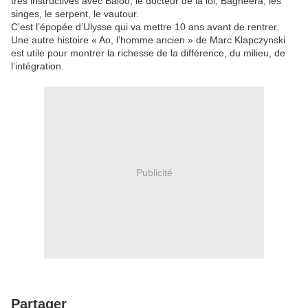
très instructives avec Baloo, le docteur de la loi, Bagheera, les
singes, le serpent, le vautour.
C’est l’épopée d’Ulysse qui va mettre 10 ans avant de rentrer.
Une autre histoire « Ao, l’homme ancien » de Marc Klapczynski
est utile pour montrer la richesse de la différence, du milieu, de
l’intégration.
Publicité
Partager