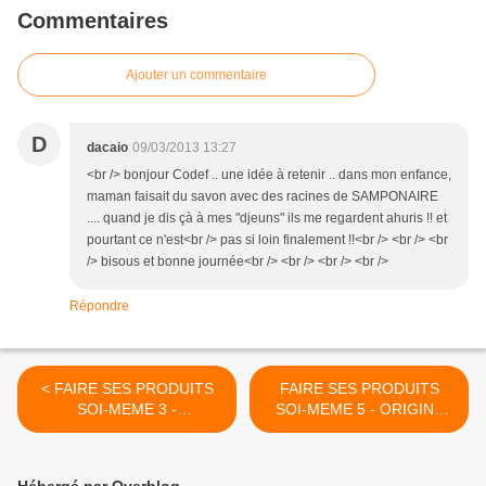
Commentaires
Ajouter un commentaire
D
dacaio
09/03/2013 13:27
<br /> bonjour Codef .. une idée à retenir .. dans mon enfance,
maman faisait du savon avec des racines de SAMPONAIRE
.... quand je dis çà à mes "djeuns" ils me regardent ahuris !! et
pourtant ce n'est<br /> pas si loin finalement !!<br /> <br /> <br
/> bisous et bonne journée<br /> <br /> <br /> <br />
Répondre
< FAIRE SES PRODUITS
FAIRE SES PRODUITS
SOI-MEME 3 -
SOI-MEME 5 - ORIGINE
DEFINITIONS
GAULOISE DU SAVON >