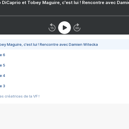
 DiCaprio et Tobey Maguire, c'est lui ! Rencontre avec Dam
bey Maguire, c'est lui ! Rencontre avec Damien Witecka
e 6
e 5
e 4
e 3
s créatrices de la VF !
e 2
e 1
e Mektoub My Love arrive enfin ! Rencontre avec Shaïn Boumedine et Sal