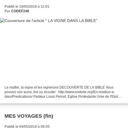
Publié le 10/05/2018 à 11:01
Par
CODEF246
Le maître, la vigne et les vignerons DECOUVERTE DE LA BIBLE Vous
pouvez voir aussi, lire ou écouter : http://www.eretoile.org/En-relation-a-
dieu/Predications/ Pasteur Louis Pernot, Eglise Protestante Unie de l'Etoile à
Paris (56, avenue de la Grande-Armée...
MES VOYAGES (fin)
Publié le 04/05/2018 à 08:55