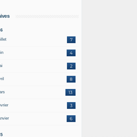
ives
26
illet
7
in
4
ai
2
ril
8
ars
13
vrier
3
nvier
6
25