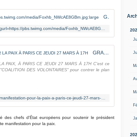
Arch
Google Image Result for https://pbs.twimg.com/media/Foxhb_NWcAE8GBm.jpg:large
https://www.google.com/imgres?imgurl=https://pbs.twimg.com/media/Foxhb_NWcAE8GBm.jpg:large&imgrefurl=https://x.com/f_philippot/status/1624780707368140801?lang%3Dar-x-fm&docid=g2UUs4cEtCSl9M&tbnid=fbb_KzMwTW39wM&vet=1&source=sh/x/im/lite/m1/4
20
Ju
GRANDE MANIFESTATION POUR LA PAIX À PARIS CE JEUDI 27 MARS À 17H
Ju
PAIX, À PARIS CE JEUDI 27 MARS À 17H C'est ce
M
sa "COALITION DES VOLONTAIRES" pour contrer le plan
Av
M
https://www.upr.fr/actualite/grande-manifestation-pour-la-paix-a-paris-ce-jeudi-27-mars-a-17h/
Fé
té des chefs d'État européens pour soutenir le président
Ja
e manifestation pour la paix.
20