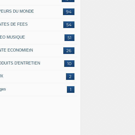
VEURS DU MONDE
94
NTES DE FEES
54
DEO MUSIQUE
51
NTE ECONOMIEtN
26
ODUITS D'ENTRETIEN
10
UX
2
ges
1