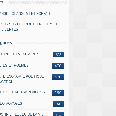
es
ANGE - CHANGEMENT FORFAIT
TOUR SUR LE COMPTEUR LINKY ET
S LIBERTES
gories
LTURE ET EVENEMENTS
615
XTES ET POEMES
430
NTE ECONOMIE POLITIQUE
386
UCATION
THES ET RELIGION VIDEOS
260
DEO VOYAGES
148
CTIFIE - LE JEU DE LA VIE
134