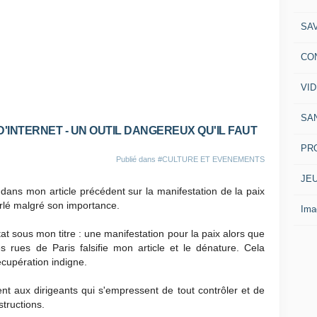
SA
CO
VI
SA
D'INTERNET - UN OUTIL DANGEREUX QU'IL FAUT
PR
Publié dans
#CULTURE ET EVENEMENTS
JE
dans mon article précédent sur la manifestation de la paix
rlé malgré son importance.
Ima
tat sous mon titre : une manifestation pour la paix alors que
es rues de Paris falsifie mon article et le dénature. Cela
cupération indigne.
ent aux dirigeants qui s'empressent de tout contrôler et de
structions.