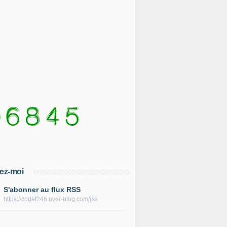
ez-moi
S'abonner au flux RSS
https://codef246.over-blog.com/rss