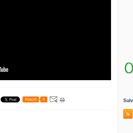
Repost
0
Suiv