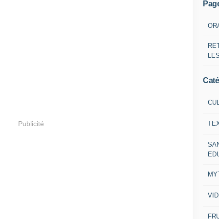
Pag
OR
RE
LE
Caté
CU
Publicité
TE
SA
ED
MY
VI
FRU