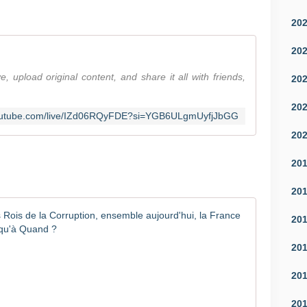
20
20
 upload original content, and share it all with friends,
20
20
youtube.com/live/IZd06RQyFDE?si=YGB6ULgmUyfjJbGG
20
20
20
France : 
20
M
20
a
c
20
r
o
20