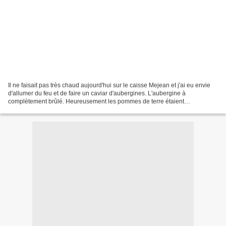
Il ne faisait pas très chaud aujourd'hui sur le caisse Mejean et j'ai eu envie
d'allumer du feu et de faire un caviar d'aubergines. L'aubergine à
complètement brûlé. Heureusement les pommes de terre étaient
excellentes. J'espère que les Mexicaines savent...