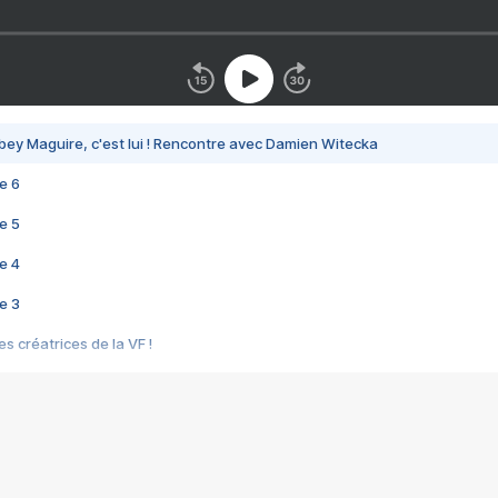
bey Maguire, c'est lui ! Rencontre avec Damien Witecka
e 6
e 5
e 4
e 3
s créatrices de la VF !
e 2
e 1
e Mektoub My Love arrive enfin ! Rencontre avec Shaïn Boumedine et Sal