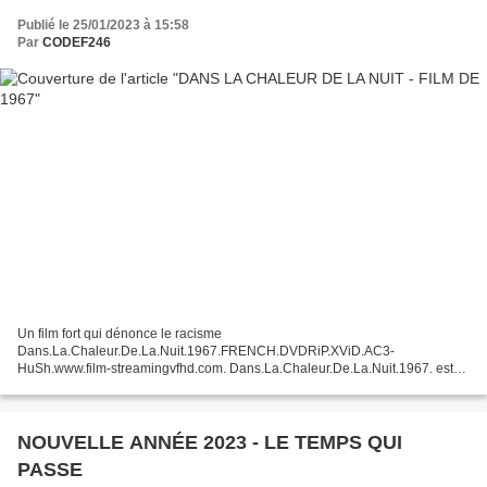
Publié le 25/01/2023 à 15:58
Par
CODEF246
Un film fort qui dénonce le racisme
Dans.La.Chaleur.De.La.Nuit.1967.FRENCH.DVDRiP.XViD.AC3-
HuSh.www.film-streamingvfhd.com. Dans.La.Chaleur.De.La.Nuit.1967. est
un film américain réalisé par Norman Jewison, sorti en 1967 ayant obtenu
Ressortie le 09 Mai...
NOUVELLE ANNÉE 2023 - LE TEMPS QUI
PASSE