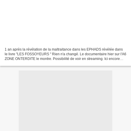
1 an après la révélation de la maltraitance dans les EPHADS révélée dans
le livre "LES FOSSOYEURS " Rien n'a changé. Le documentaire hier sur l'A6
ZONE ONTERDITE le montre. Possibilité de voir en streaming. Ici encore
l'éducation des le plus jeune âge...