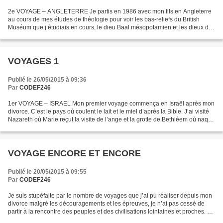
2e VOYAGE – ANGLETERRE Je partis en 1986 avec mon fils en Angleterre
au cours de mes études de théologie pour voir les bas-reliefs du British
Muséum que j’étudiais en cours, le dieu Baal mésopotamien et les dieux du
soleil et de la lune : Shamash et Sin,...
VOYAGES 1
Publié le 26/05/2015 à 09:36
Par
CODEF246
1er VOYAGE – ISRAEL Mon premier voyage commença en Israël après mon
divorce. C’est le pays où coulent le lait et le miel d’après la Bible. J’ai visité
Nazareth où Marie reçut la visite de l’ange et la grotte de Bethléem où naquit
le Christ il y a 2000...
VOYAGE ENCORE ET ENCORE
Publié le 20/05/2015 à 09:55
Par
CODEF246
Je suis stupéfaite par le nombre de voyages que j’ai pu réaliser depuis mon
divorce malgré les découragements et les épreuves, je n’ai pas cessé de
partir à la rencontre des peuples et des civilisations lointaines et proches. En
32 ans j'ai fait 24 voyages...