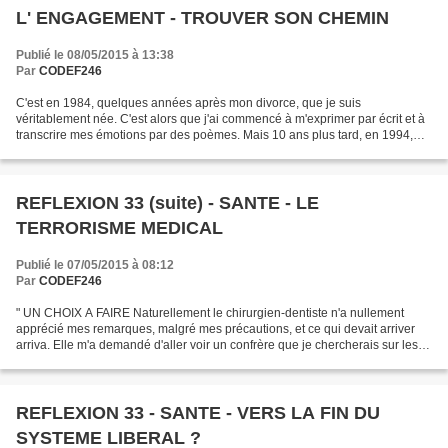
L' ENGAGEMENT - TROUVER SON CHEMIN
Publié le 08/05/2015 à 13:38
Par
CODEF246
C'est en 1984, quelques années après mon divorce, que je suis
véritablement née. C'est alors que j'ai commencé à m'exprimer par écrit et à
transcrire mes émotions par des poèmes. Mais 10 ans plus tard, en 1994,
mon engagement est alors devenu public....
REFLEXION 33 (suite) - SANTE - LE
TERRORISME MEDICAL
Publié le 07/05/2015 à 08:12
Par
CODEF246
" UN CHOIX A FAIRE Naturellement le chirurgien-dentiste n'a nullement
apprécié mes remarques, malgré mes précautions, et ce qui devait arriver
arriva. Elle m'a demandé d'aller voir un confrère que je chercherais sur les
pages jaunes, après m'avoir posé...
REFLEXION 33 - SANTE - VERS LA FIN DU
SYSTEME LIBERAL ?