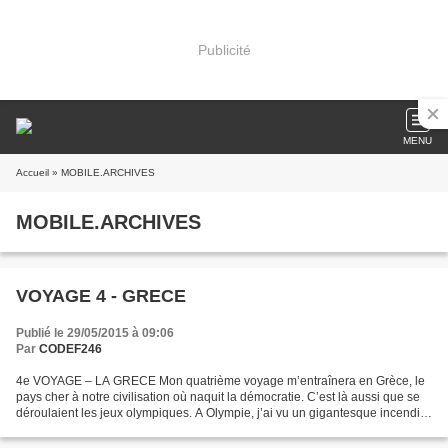
Publicité
MENU
Accueil
» MOBILE.ARCHIVES
MOBILE.ARCHIVES
VOYAGE 4 - GRECE
Publié le 29/05/2015 à 09:06
Par
CODEF246
4e VOYAGE – LA GRECE Mon quatrième voyage m’entraînera en Grèce, le
pays cher à notre civilisation où naquit la démocratie. C’est là aussi que se
déroulaient les jeux olympiques. A Olympie, j’ai vu un gigantesque incendie
illuminer le paysage. J’ai entendu...