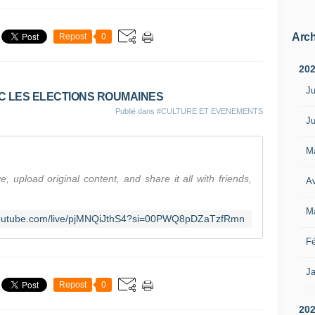
Arch
Repost
0
20
Ju
EC LES ELECTIONS ROUMAINES
Publié dans
#CULTURE ET EVENEMENTS
Ju
M
 upload original content, and share it all with friends,
Av
M
youtube.com/live/pjMNQiJthS4?si=00PWQ8pDZaTzfRmn
Fé
Ja
Repost
0
20