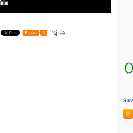
Repost
0
Suiv