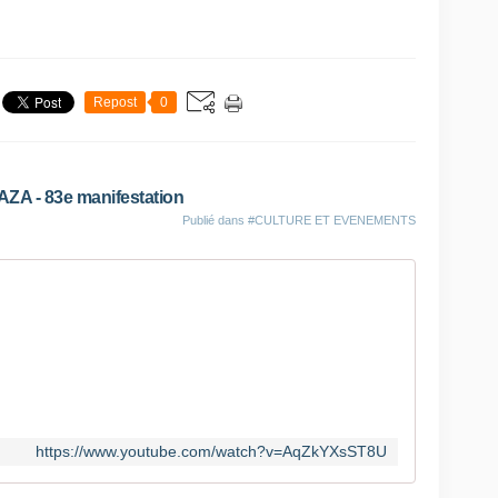
Repost
0
ZA - 83e manifestation
Publié dans
#CULTURE ET EVENEMENTS
https://www.youtube.com/watch?v=AqZkYXsST8U