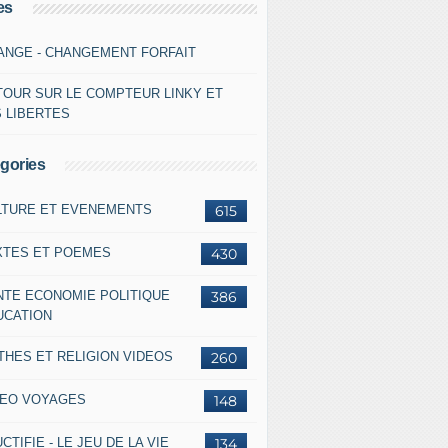
es
ANGE - CHANGEMENT FORFAIT
TOUR SUR LE COMPTEUR LINKY ET
S LIBERTES
gories
LTURE ET EVENEMENTS
615
XTES ET POEMES
430
NTE ECONOMIE POLITIQUE
386
UCATION
THES ET RELIGION VIDEOS
260
DEO VOYAGES
148
CTIFIE - LE JEU DE LA VIE
134