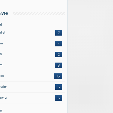
ives
26
illet
7
in
4
ai
2
ril
8
ars
13
vrier
3
nvier
6
25