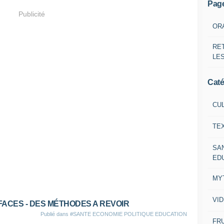
Pag
Publicité
OR
RE
LE
Caté
CU
TE
SA
ED
MY
VI
ACES - DES MÉTHODES A REVOIR
Publié dans
#SANTE ECONOMIE POLITIQUE EDUCATION
FRU