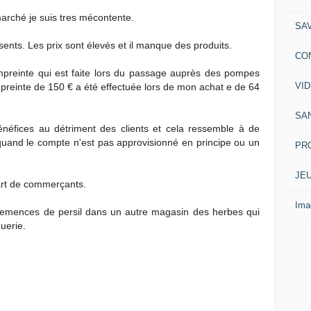
arché je suis tres mécontente.
SA
ents. Les prix sont élevés et il manque des produits.
CO
empreinte qui est faite lors du passage auprès des pompes
VI
mpreinte de 150 € a été effectuée lors de mon achat e de 64
SA
énéfices au détriment des clients et cela ressemble à de
 quand le compte n'est pas approvisionné en principe ou un
PR
JE
art de commerçants.
Ima
 semences de persil dans un autre magasin des herbes qui
querie.