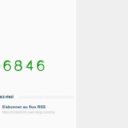
ez-moi
S'abonner au flux RSS
https://codef246.over-blog.com/rss