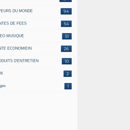
VEURS DU MONDE
94
NTES DE FEES
54
DEO MUSIQUE
51
NTE ECONOMIEtN
26
ODUITS D'ENTRETIEN
10
UX
2
ges
1