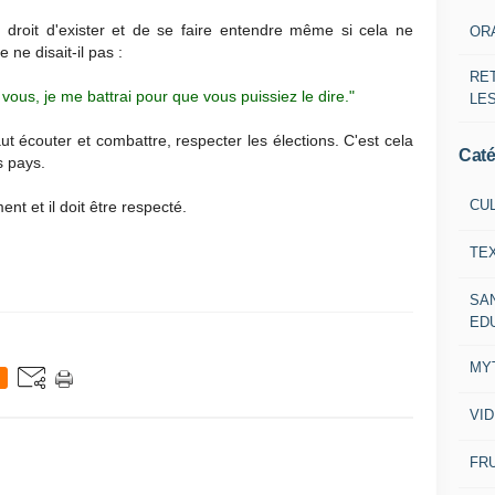
le droit d'exister et de se faire entendre même si cela ne
OR
 ne disait-il pas :
RE
vous, je me battrai pour que vous puissiez le dire."
LE
t écouter et combattre, respecter les élections. C'est cela
Caté
s pays.
CU
t et il doit être respecté.
TE
SA
ED
MY
VI
FRU