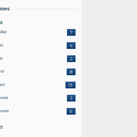
ives
26
illet
7
in
4
ai
2
ril
8
ars
13
vrier
3
nvier
6
25