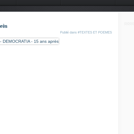
 DU MONDE
CONTACT
rès
Publié dans
#TEXTES ET POEMES