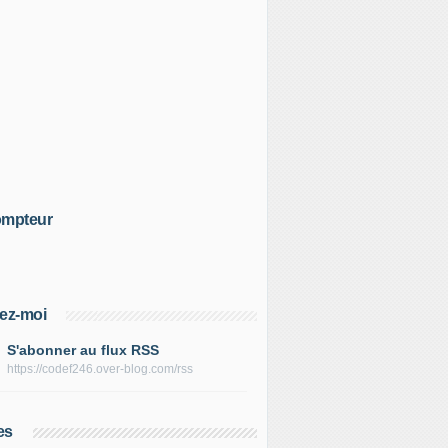
ez-moi
S'abonner au flux RSS
https://codef246.over-blog.com/rss
es