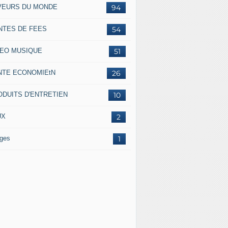
VEURS DU MONDE
94
NTES DE FEES
54
DEO MUSIQUE
51
NTE ECONOMIEtN
26
ODUITS D'ENTRETIEN
10
UX
2
ges
1