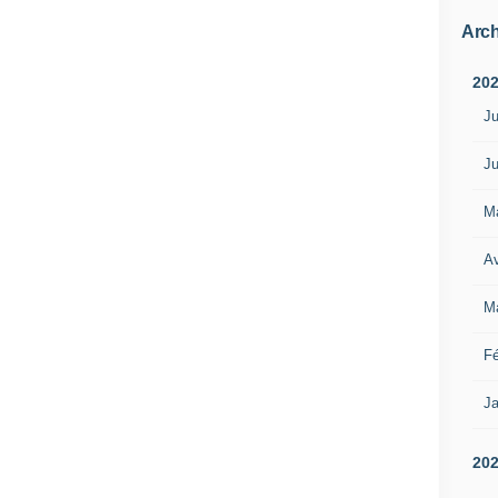
Arch
20
Ju
Ju
M
Av
M
Fé
Ja
20