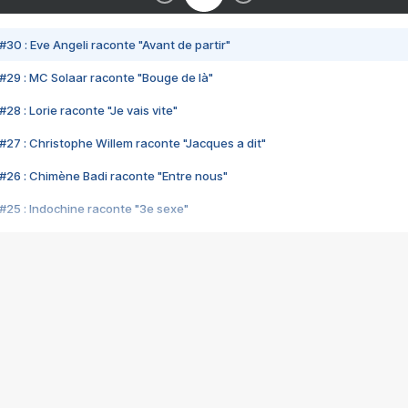
#30 : Eve Angeli raconte "Avant de partir"
#29 : MC Solaar raconte "Bouge de là"
28 : Lorie raconte "Je vais vite"
#27 : Christophe Willem raconte "Jacques a dit"
#26 : Chimène Badi raconte "Entre nous"
#25 : Indochine raconte "3e sexe"
#24 : Zaho raconte "C'est chelou"
#23 : Patrick Bruel raconte "Au café des délices"
#22 : Kyo raconte "Le chemin"
#21 : Nolwenn Leroy raconte "Cassé"
#20 : Patrick Hernandez raconte "Born to be alive"
#19 : Lorie raconte "Près de moi"