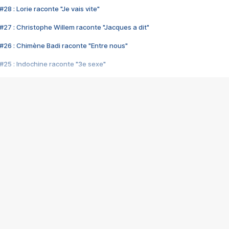
28 : Lorie raconte "Je vais vite"
#27 : Christophe Willem raconte "Jacques a dit"
#26 : Chimène Badi raconte "Entre nous"
#25 : Indochine raconte "3e sexe"
#24 : Zaho raconte "C'est chelou"
#23 : Patrick Bruel raconte "Au café des délices"
#22 : Kyo raconte "Le chemin"
#21 : Nolwenn Leroy raconte "Cassé"
#20 : Patrick Hernandez raconte "Born to be alive"
#19 : Lorie raconte "Près de moi"
#18 : Michael Jones raconte "A nos actes manqués" (avec Jean-Jacque
#17 : Khaled raconte "Aïcha"