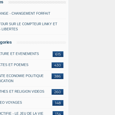
es
ANGE - CHANGEMENT FORFAIT
TOUR SUR LE COMPTEUR LINKY ET
S LIBERTES
gories
LTURE ET EVENEMENTS
615
XTES ET POEMES
430
NTE ECONOMIE POLITIQUE
386
UCATION
THES ET RELIGION VIDEOS
260
DEO VOYAGES
148
CTIFIE - LE JEU DE LA VIE
134