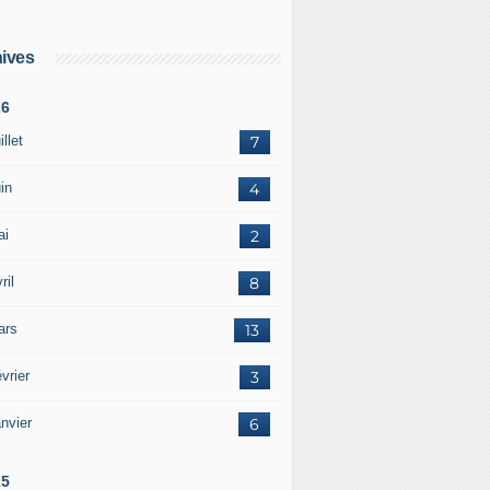
ives
26
illet
7
in
4
ai
2
ril
8
ars
13
vrier
3
nvier
6
25