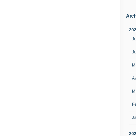
Arch
20
Ju
Ju
M
Av
M
Fé
Ja
20