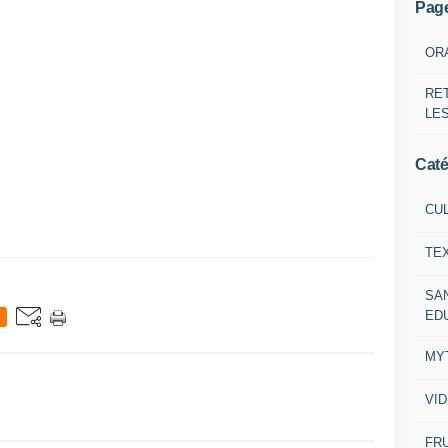
Pag
OR
RE
LE
Caté
CU
TE
SA
ED
MY
VI
FRU