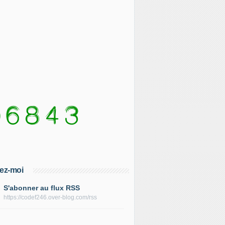
ez-moi
S'abonner au flux RSS
https://codef246.over-blog.com/rss