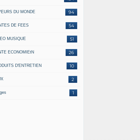
VEURS DU MONDE
94
NTES DE FEES
54
DEO MUSIQUE
51
NTE ECONOMIEtN
26
ODUITS D'ENTRETIEN
10
UX
2
ges
1