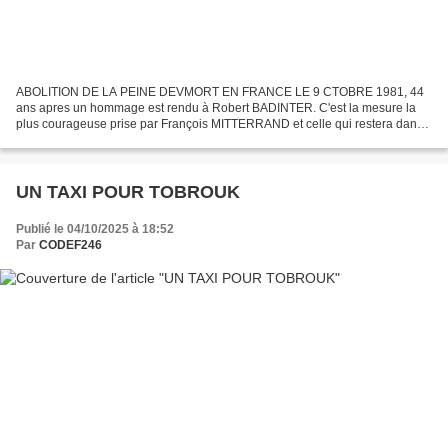
ABOLITION DE LA PEINE DEVMORT EN FRANCE LE 9 CTOBRE 1981, 44
ans apres un hommage est rendu à Robert BADINTER. C'est la mesure la
plus courageuse prise par François MITTERRAND et celle qui restera dans
l'histoire, celle qui nous honore et dont on est...
UN TAXI POUR TOBROUK
Publié le 04/10/2025 à 18:52
Par
CODEF246