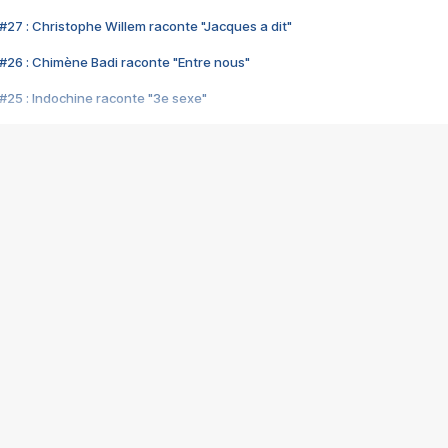
#27 : Christophe Willem raconte "Jacques a dit"
#26 : Chimène Badi raconte "Entre nous"
#25 : Indochine raconte "3e sexe"
#24 : Zaho raconte "C'est chelou"
#23 : Patrick Bruel raconte "Au café des délices"
#22 : Kyo raconte "Le chemin"
#21 : Nolwenn Leroy raconte "Cassé"
#20 : Patrick Hernandez raconte "Born to be alive"
#19 : Lorie raconte "Près de moi"
#18 : Michael Jones raconte "A nos actes manqués" (avec Jean-Jacque
#17 : Khaled raconte "Aïcha"
#16 : Corneille raconte "Parce qu'on vient de loin"