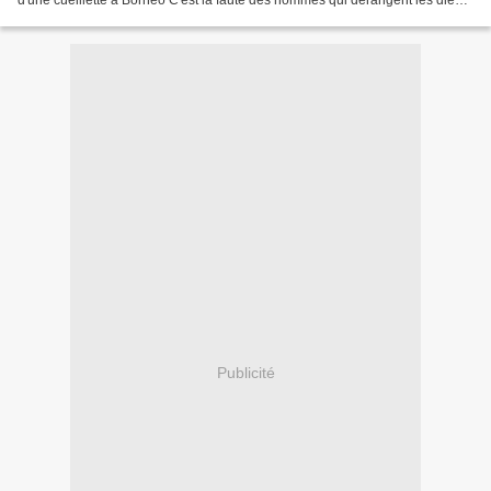
d'une cueillette à Borneo C'est la faute des hommes qui dérangent les dieux,
c'est la fille de l'empereur...
Publicité